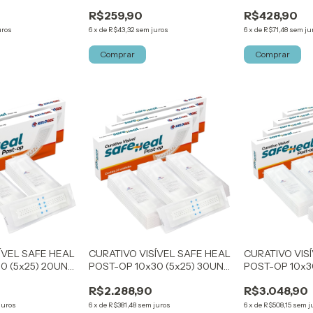
KELOGEL
KELOGEL
R$259,90
R$428,90
uros
6
x
de
R$43,32
sem juros
6
x
de
R$71,48
sem ju
Comprar
Comprar
ÍVEL SAFE HEAL
CURATIVO VISÍVEL SAFE HEAL
CURATIVO VIS
0 (5x25) 20UN
POST-OP 10x30 (5x25) 30UN
POST-OP 10x3
KELOGEL
KELOGEL
R$2.288,90
R$3.048,90
juros
6
x
de
R$381,48
sem juros
6
x
de
R$508,15
sem j