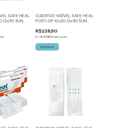
ÍVEL SAFE HEAL
CURATIVO VISÍVEL SAFE HEAL
 (5x15) 3UN
POST-OP 10x20 (5x15) 5UN
KELOGEL
R$228,90
ros
6
x
de
R$38,15
sem juros
Comprar