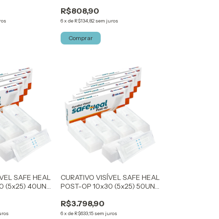
KELOGEL
R$808,90
ros
6
x
de
R$134,82
sem juros
Comprar
ÍVEL SAFE HEAL
CURATIVO VISÍVEL SAFE HEAL
0 (5x25) 40UN
POST-OP 10x30 (5x25) 50UN
KELOGEL
R$3.798,90
uros
6
x
de
R$633,15
sem juros