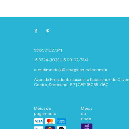
5515991027341
15 3224-3023 | 15 99102-7341
atendimentojk@cirurgicamedic.com.br
Avenida Presidente Juscelino Kubitschek de Oliveir
Centro, Sorocaba -SP | CEP 18035-060
Meios de
Meios
pagamento
de
envio