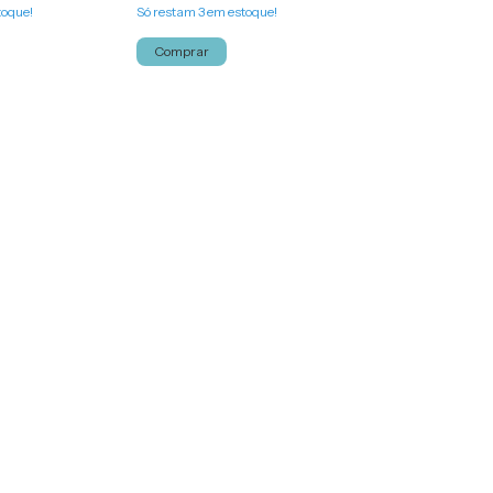
toque!
Só restam
3
em estoque!
Comprar