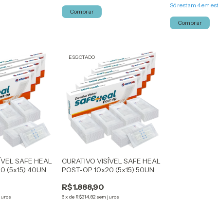
Só restam
4
em es
Comprar
Comprar
ESGOTADO
ÍVEL SAFE HEAL
CURATIVO VISÍVEL SAFE HEAL
0 (5x15) 40UN
POST-OP 10x20 (5x15) 50UN
KELOGEL
R$1.888,90
juros
6
x
de
R$314,82
sem juros