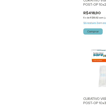
CURATIVO VIS
POST-OP 10x2
KELOGEL
R$418,90
6
x
de
R$69,82
sem j
Só restam
3
em es
Comprar
CURATIVO VIS
POST-OP 10x3