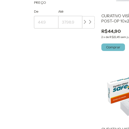
PREÇO
De
Até
CURATIVO VIS
POST-OP 10x2
KELOGEL
R$44,90
2
x
de
R$22,45
sem j
Comprar