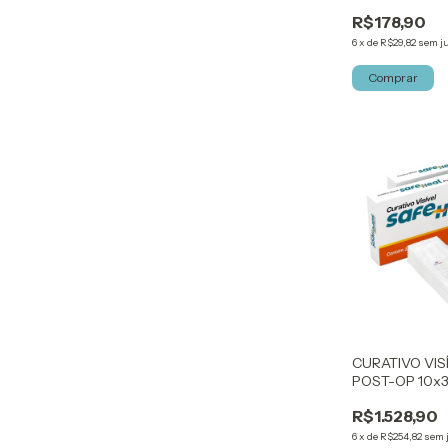
KELOGEL
R$178,90
6
x
de
R$29,82
sem j
Comprar
CURATIVO VIS
POST-OP 10x3
KELOGEL
R$1.528,90
6
x
de
R$254,82
sem 