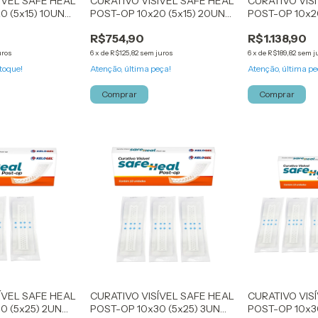
ÍVEL SAFE HEAL
CURATIVO VISÍVEL SAFE HEAL
CURATIVO VIS
0 (5x15) 10UN
POST-OP 10x20 (5x15) 20UN
POST-OP 10x20
KELOGEL
KELOGEL
R$754,90
R$1.138,90
uros
6
x
de
R$125,82
sem juros
6
x
de
R$189,82
sem j
toque!
Atenção, última peça!
Atenção, última pe
Comprar
Comprar
ÍVEL SAFE HEAL
CURATIVO VISÍVEL SAFE HEAL
CURATIVO VIS
0 (5x25) 2UN
POST-OP 10x30 (5x25) 3UN
POST-OP 10x3