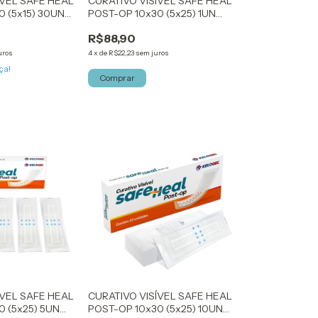
ÍVEL SAFE HEAL
CURATIVO VISÍVEL SAFE HEAL
 (5x15) 30UN
POST-OP 10x30 (5x25) 1UN
KELOGEL
R$88,90
uros
4
x
de
R$22,23
sem juros
ça!
Comprar
ÍVEL SAFE HEAL
CURATIVO VISÍVEL SAFE HEAL
0 (5x25) 5UN
POST-OP 10x30 (5x25) 10UN