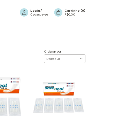
Login
/
Carrinho
(
0
)
Cadastre-se
R$0,00
Ordenar por