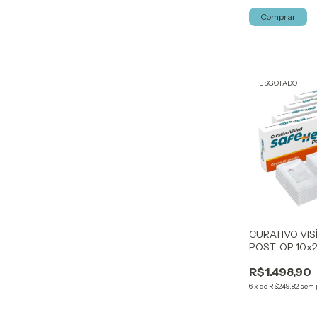
Comprar
ESGOTADO
CURATIVO VIS
POST-OP 10x2
KELOGEL
R$1.498,90
6
x
de
R$249,82
sem 