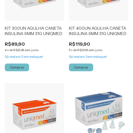
KIT 300UN AGULHA CANETA
KIT 400UN AGULHA CANETA
INSULINA 6MM 31G UNIQMED
INSULINA 6MM 31G UNIQMED
R$89,90
R$119,90
4
x
de
R$22,48
sem juros
5
x
de
R$23,98
sem juros
Só restam
5
em estoque!
Só restam
3
em estoque!