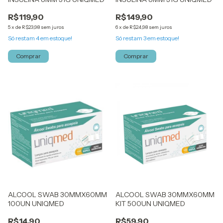
R$119,90
R$149,90
5
x
de
R$23,98
sem juros
6
x
de
R$24,98
sem juros
Só restam
4
em estoque!
Só restam
3
em estoque!
ALCOOL SWAB 30MMX60MM
ALCOOL SWAB 30MMX60MM
100UN UNIQMED
KIT 500UN UNIQMED
R$14,90
R$59,90