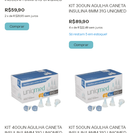
KIT 300UN AGULHA CANETA
R$59,90
INSULINA 8MM 31G UNIQMED
2
x
de
R$29,95
sem juros
R$89,90
4
x
de
R$22,48
sem juros
Só restam
5
em estoque!
KIT 400UN AGULHA CANETA
KIT 500UN AGULHA CANETA
INSULINA 8MM 31G UNIQMED
INSULINA 8MM 31G UNIQMED