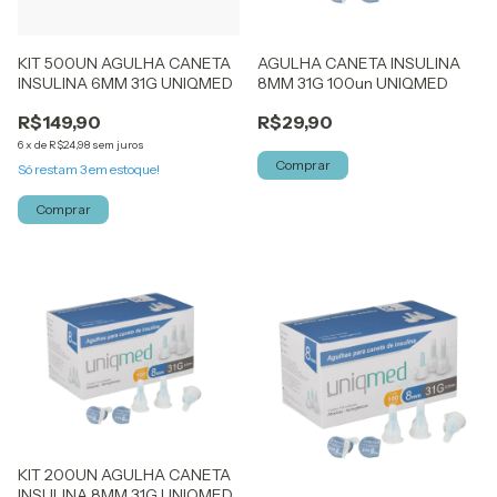
KIT 500UN AGULHA CANETA
AGULHA CANETA INSULINA
INSULINA 6MM 31G UNIQMED
8MM 31G 100un UNIQMED
R$149,90
R$29,90
6
x
de
R$24,98
sem juros
Só restam
3
em estoque!
KIT 200UN AGULHA CANETA
INSULINA 8MM 31G UNIQMED