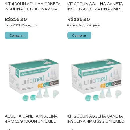
KIT 400UN AGULHA CANETA
KIT 500UN AGULHA CANETA
INSULINA EXTRA FINA 4MM
INSULINA EXTRA FINA 4MM
33G UNIQMED
33G UNIQMED
R$259,90
R$329,90
6
x
de
R$43,32
sem juros
6
x
de
R$54,98
sem juros
AGULHA CANETA INSULINA
KIT 200UN AGULHA CANETA
4MM 32G 100UN UNIQMED
INSULINA 4MM 32G UNIQMED