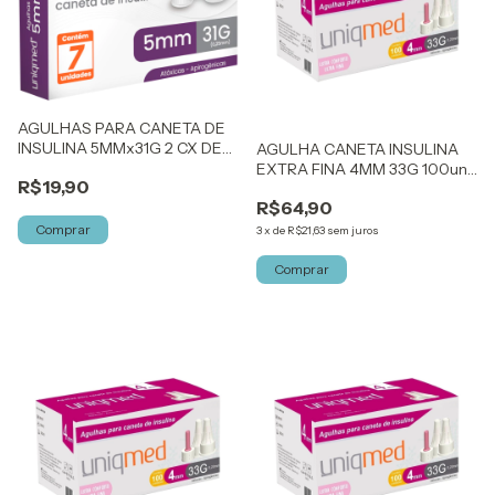
AGULHAS PARA CANETA DE
INSULINA 5MMx31G 2 CX DE
AGULHA CANETA INSULINA
7UN UNIQMED
EXTRA FINA 4MM 33G 100un
R$19,90
UNIQMED
R$64,90
Comprar
3
x
de
R$21,63
sem juros