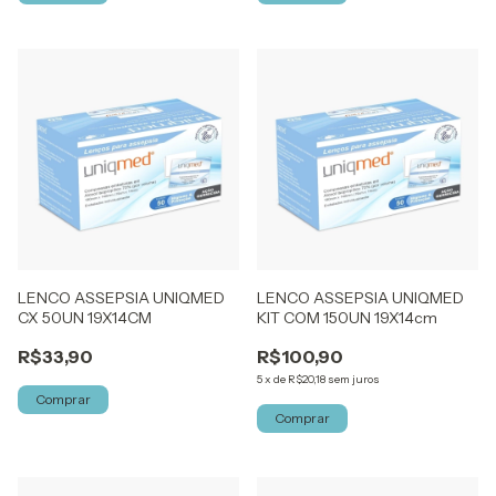
LENCO ASSEPSIA UNIQMED
LENCO ASSEPSIA UNIQMED
CX 50UN 19X14CM
KIT COM 150UN 19X14cm
R$33,90
R$100,90
5
x
de
R$20,18
sem juros
Comprar
Comprar