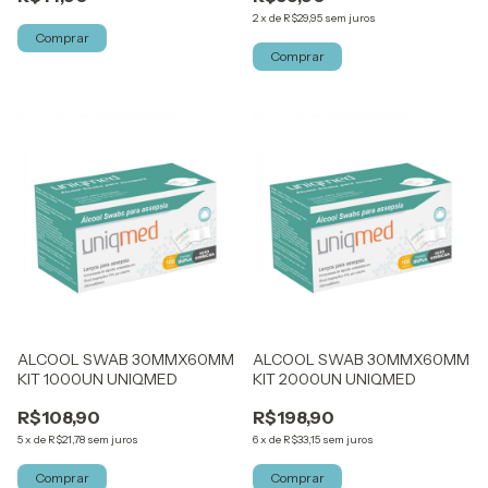
2
x
de
R$29,95
sem juros
ALCOOL SWAB 30MMX60MM
ALCOOL SWAB 30MMX60MM
KIT 1000UN UNIQMED
KIT 2000UN UNIQMED
R$108,90
R$198,90
5
x
de
R$21,78
sem juros
6
x
de
R$33,15
sem juros