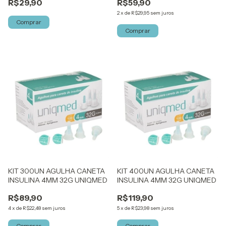
R$29,90
R$59,90
2
x
de
R$29,95
sem juros
KIT 300UN AGULHA CANETA
KIT 400UN AGULHA CANETA
INSULINA 4MM 32G UNIQMED
INSULINA 4MM 32G UNIQMED
R$89,90
R$119,90
4
x
de
R$22,48
sem juros
5
x
de
R$23,98
sem juros