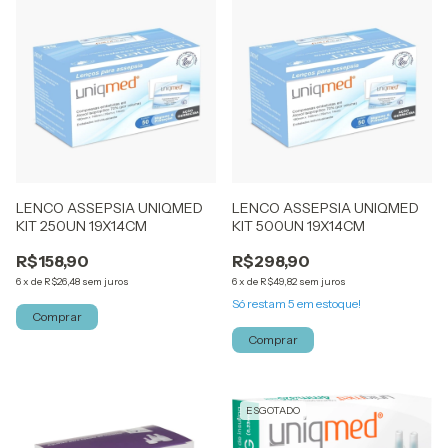
LENCO ASSEPSIA UNIQMED
LENCO ASSEPSIA UNIQMED
KIT 250UN 19X14CM
KIT 500UN 19X14CM
R$158,90
R$298,90
6
x
de
R$26,48
sem juros
6
x
de
R$49,82
sem juros
Só restam
5
em estoque!
Comprar
Comprar
ESGOTADO