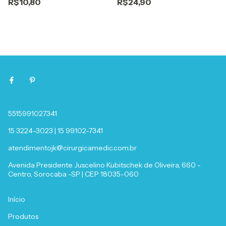
R$10,80
R$24,90
5515991027341
15 3224-3023 | 15 99102-7341
atendimentojk@cirurgicamedic.com.br
Avenida Presidente Juscelino Kubitschek de Oliveira, 660 -
Centro, Sorocaba -SP | CEP 18035-060
Início
Produtos