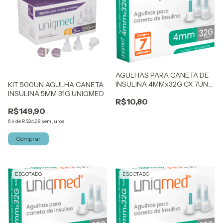
AGULHAS PARA CANETA DE
INSULINA 4MMx32G CX 7UN
KIT 500UN AGULHA CANETA
UNIQMED
INSULINA 5MM 31G UNIQMED
R$10,80
R$149,90
6
x
de
R$24,98
sem juros
Comprar
ESGOTADO
ESGOTADO