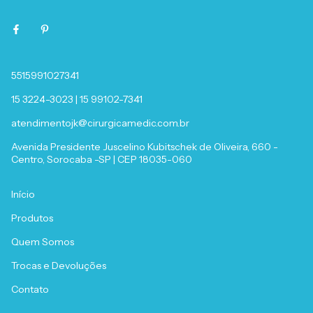
5515991027341
15 3224-3023 | 15 99102-7341
atendimentojk@cirurgicamedic.com.br
Avenida Presidente Juscelino Kubitschek de Oliveira, 660 -
Centro, Sorocaba -SP | CEP 18035-060
Início
Produtos
Quem Somos
Trocas e Devoluções
Contato