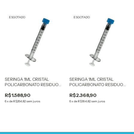
ESGOTADO
ESGOTADO
SERINGA 1ML CRISTAL
SERINGA 1ML CRISTAL
POLICARBONATO RESIDUO
POLICARBONATO RESIDUO
ZERO 1,0MLSR 200UN
ZERO 1,0MLSR 300UN
R$1.588,90
R$2.368,90
6
x
de
R$264,82
sem juros
6
x
de
R$394,82
sem juros