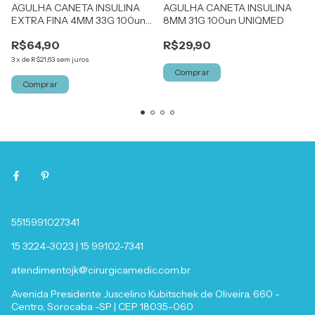
AGULHA CANETA INSULINA
AGULHA CANETA INSULINA
EXTRA FINA 4MM 33G 100un
8MM 31G 100un UNIQMED
UNIQMED
R$64,90
R$29,90
3
x
de
R$21,63
sem juros
5515991027341
15 3224-3023 | 15 99102-7341
atendimentojk@cirurgicamedic.com.br
Avenida Presidente Juscelino Kubitschek de Oliveira, 660 -
Centro, Sorocaba -SP | CEP 18035-060