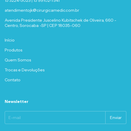
15 3224-3023 | 15 99102-7341
atendimentojk@cirurgicamedic.com.br
Avenida Presidente Juscelino Kubitschek de Oliveira, 660 -
Centro, Sorocaba -SP | CEP 18035-060
Início
Produtos
Quem Somos
Trocas e Devoluções
Contato
Newsletter