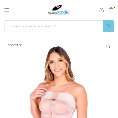
0
ESGOTADO
1
/
3