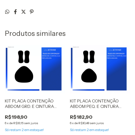
Produtos similares
KIT PLACA CONTENÇÃO
KIT PLACA CONTENÇÃO
ABDOM GRD. E CINTURA
ABDOM PEQ. E CINTURA
25X10 PRETA KELOGEL
25X10 PRETA KELOGEL
R$198,90
R$182,90
6
x
de
R$33,15
sem juros
6
x
de
R$30,48
sem juros
Só restam
2
em estoque!
Só restam
2
em estoque!