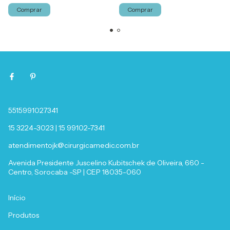
Comprar
Comprar
5515991027341
15 3224-3023 | 15 99102-7341
atendimentojk@cirurgicamedic.com.br
Avenida Presidente Juscelino Kubitschek de Oliveira, 660 -
Centro, Sorocaba -SP | CEP 18035-060
Início
Produtos